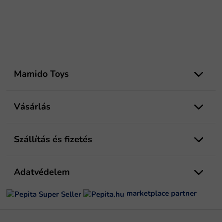
L
á
Mamido Toys
b
l
é
Vásárlás
c
Szállítás és fizetés
Adatvédelem
marketplace partner