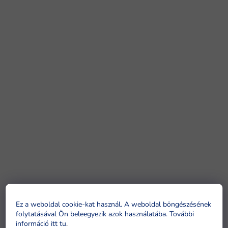
Ez a weboldal cookie-kat használ. A weboldal böngészésének
folytatásával Ön beleegyezik azok használatába. További
információ itt tu
.