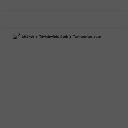
Ugrás
a
fő
tartalomhoz
Kezdőlap
Játékok
Távirányítós játék
Távirányítós autó