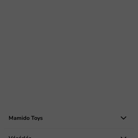
L
á
Mamido Toys
b
l