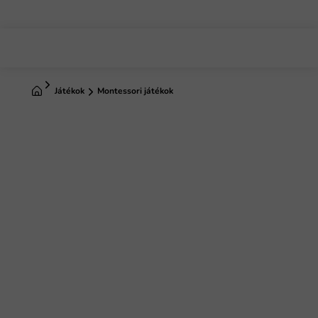
Ugrás
a
fő
tartalomhoz
Kezdőlap
Játékok
Montessori játékok