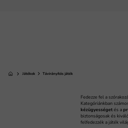
Ugrás
a
fő
tartalomhoz
Játékok
Távirányítós játék
Kezdőlap
kézügyességet
p