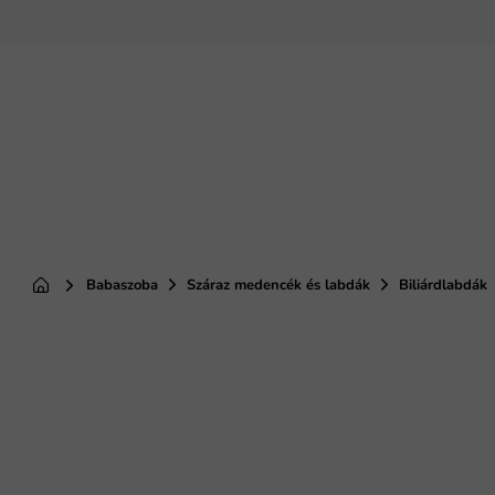
Ugrás
a
fő
tartalomhoz
Babaszoba
Száraz medencék és labdák
Biliárdlabdák
Kezdőlap