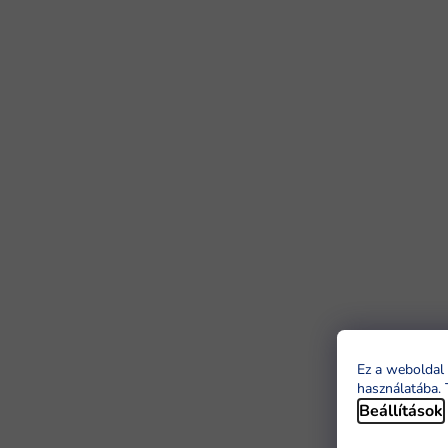
Ez a weboldal 
használatába. 
Beállítások