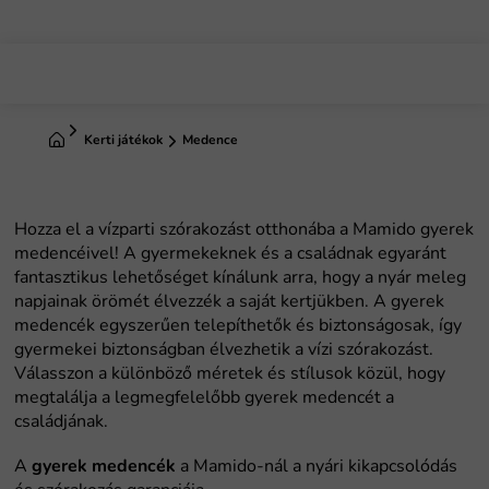
Ugrás
a
fő
tartalomhoz
Kezdőlap
Kerti játékok
Medence
gyerek medencék