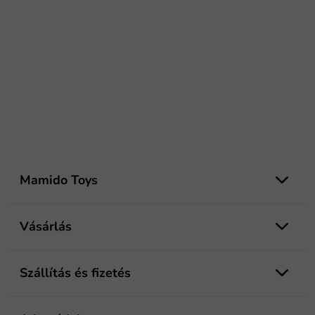
L
á
Mamido Toys
b
l
é
Vásárlás
c
Szállítás és fizetés