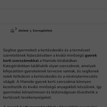
Ugrás
a
fő
tartalomhoz
Kezdőlap
Játékok
Szerepjátékok
gyerek
kerti szerszámokkal