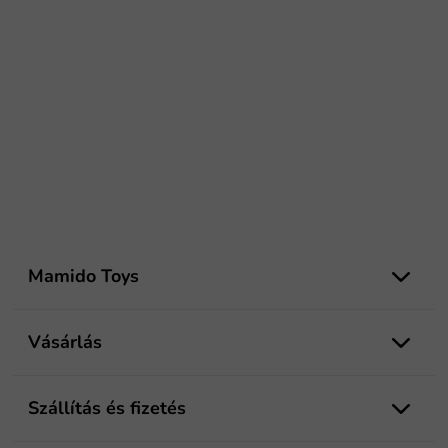
L
á
Mamido Toys
b
l
é
Vásárlás
c
Szállítás és fizetés