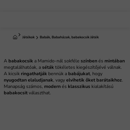
Ugrás
a
fő
tartalomhoz
Kezdőlap
Játékok
Babák, Babaházak, babakocsik Játék
A
babakocsik
a Mamido-nál sokféle
színben
és
mintában
megtalálhatóak, a
séták
tökéletes kiegészítőjévé válnak.
A kicsik
ringathatják
bennük a
babájukat
, hogy
nyugodtan elaludjanak
, vagy
elvihetik őket barátaikhoz
.
Manapság számos,
modern
és
klasszikus
kialakítású
babakocsit
választhat.