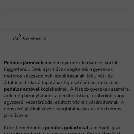
Ugrás
a
fő
tartalomhoz
Kezdőlap
Gyerek jármű
Pedálos járművek
pedálos autóval
pedálos gokartokat