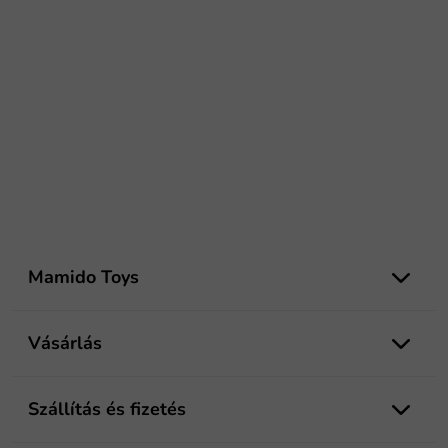
L
á
Mamido Toys
b
l
é
Vásárlás
c
Szállítás és fizetés