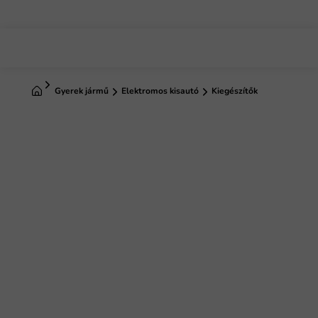
Ugrás
a
fő
tartalomhoz
Kezdőlap
Gyerek jármű
Elektromos kisautó
Kiegészítők