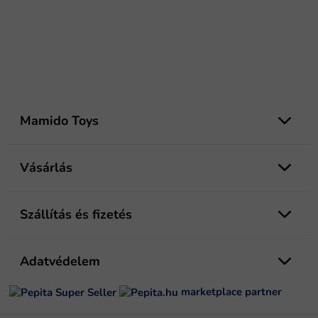
L
á
Mamido Toys
b
l
é
Vásárlás
c
Szállítás és fizetés
Adatvédelem
marketplace partner