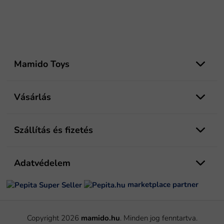
L
á
Mamido Toys
b
l
é
Vásárlás
c
Szállítás és fizetés
Adatvédelem
marketplace partner
Copyright 2026
mamido.hu
. Minden jog fenntartva.