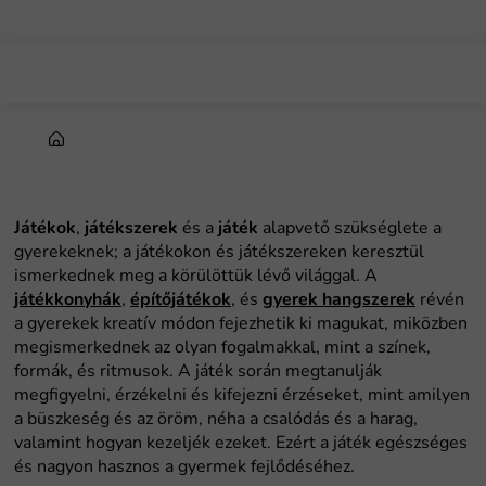
Ugrás
a
fő
tartalomhoz
Kezdőlap
Játékok
játékszerek
játék
játékkonyhák
építőjátékok
gyerek hangszerek