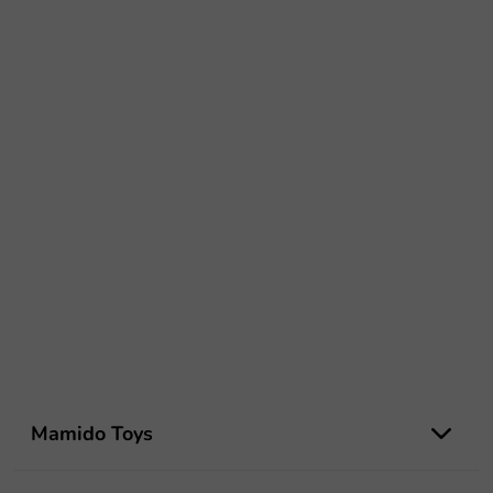
L
á
Mamido Toys
b
l