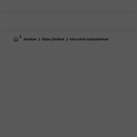
Ugrás
a
fő
tartalomhoz
Kezdőlap
Játékok
Baba játékok
Interaktív babajátékok