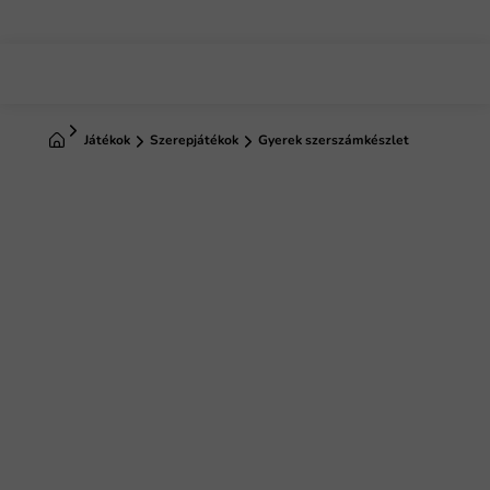
Ugrás
a
fő
tartalomhoz
Kezdőlap
Játékok
Szerepjátékok
Gyerek szerszámkészlet