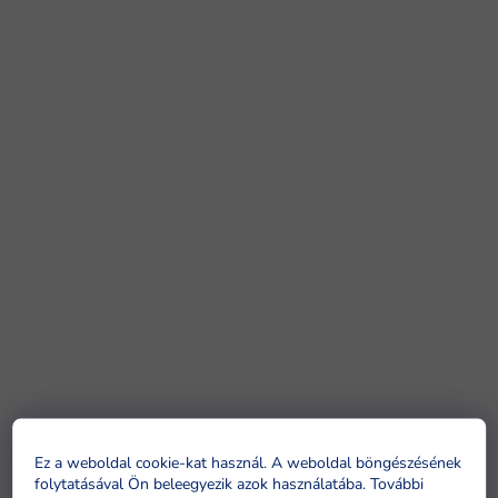
Ez a weboldal cookie-kat használ. A weboldal böngészésének
folytatásával Ön beleegyezik azok használatába. További