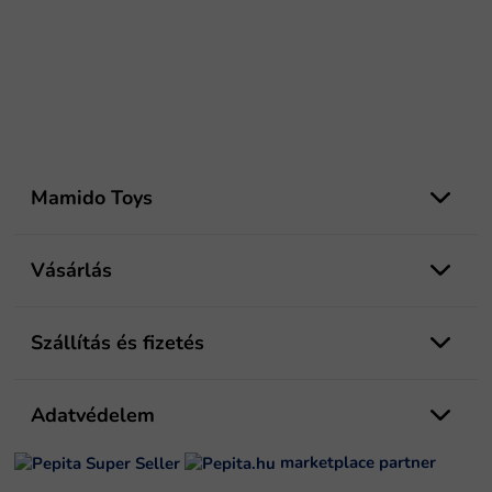
L
á
Mamido Toys
b
l
é
Vásárlás
c
Szállítás és fizetés
Adatvédelem
marketplace partner