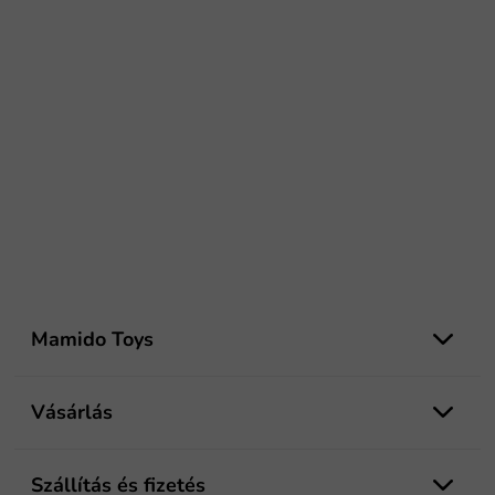
L
á
Mamido Toys
b
l
é
Vásárlás
c
Szállítás és fizetés