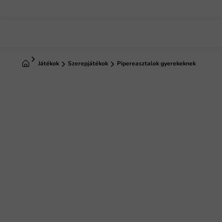
Ugrás
a
fő
tartalomhoz
Kezdőlap
Játékok
Szerepjátékok
Pipereasztalok gyerekeknek