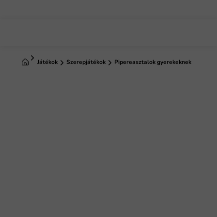
Ugrás
a
fő
tartalomhoz
Kezdőlap
Játékok
Szerepjátékok
Pipereasztalok gyerekeknek