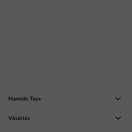
L
á
Mamido Toys
b
l
é
Vásárlás
c