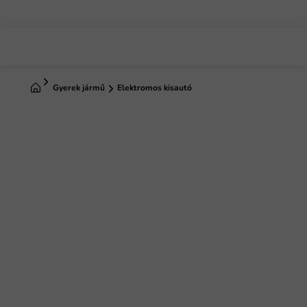
Ugrás
a
fő
tartalomhoz
Kezdőlap
Gyerek jármű
Elektromos kisautó