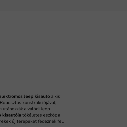
elektromos Jeep kisautó
a kis
. Robosztus konstrukciójával,
 utánozzák a valódi Jeep
 kisautója
tökéletes eszköz a
ekek új terepeket fedeznek fel.