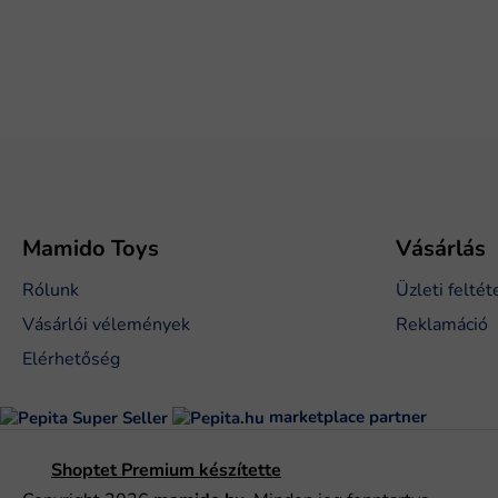
L
á
b
l
é
Mamido Toys
Vásárlás
c
Rólunk
Üzleti feltét
Vásárlói vélemények
Reklamáció
Elérhetőség
marketplace partner
Shoptet Premium készítette