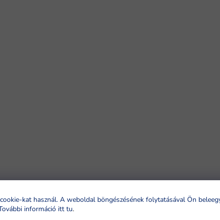
cookie-kat használ. A weboldal böngészésének folytatásával Ön beleeg
További információ itt tu
.