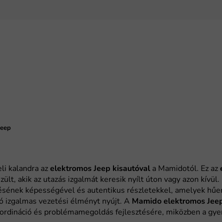
Jeep
li kalandra az
elektromos Jeep kisautóval
a Mamidotól. Ez az
ült, akik az utazás izgalmát keresik nyílt úton vagy azon kívül
sének képességével és autentikus részletekkel, amelyek hűen
tó izgalmas vezetési élményt nyújt. A
Mamido elektromos Jeep
rdináció és problémamegoldás fejlesztésére, miközben a gyer