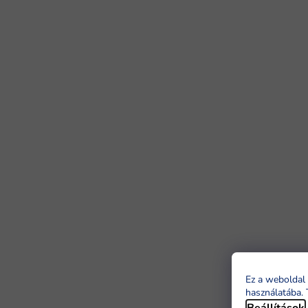
Ez a weboldal 
használatába. 