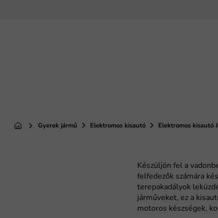
Ugrás
a
fő
tartalomhoz
Gyerek jármű
Elektromos kisautó
Elektromos kisautó 
Kezdőlap
Készüljön fel a vadonbe
felfedezők számára kész
terepakadályok leküzdé
járműveket, ez a kisau
motoros készségek, koo