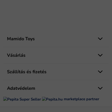
L
á
Mamido Toys
b
l
é
Vásárlás
c
Szállítás és fizetés
Adatvédelem
marketplace partner