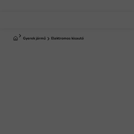
Ugrás
a
fő
tartalomhoz
Kezdőlap
Gyerek jármű
Elektromos kisautó