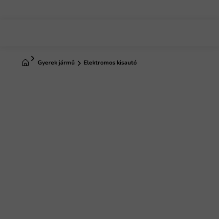
Ugrás
a
fő
tartalomhoz
Kezdőlap
Gyerek jármű
Elektromos kisautó