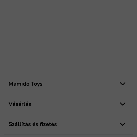
L
á
Mamido Toys
b
l
é
Vásárlás
c
Szállítás és fizetés