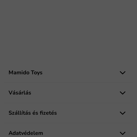
L
á
Mamido Toys
b
l
é
Vásárlás
c
Szállítás és fizetés
Adatvédelem