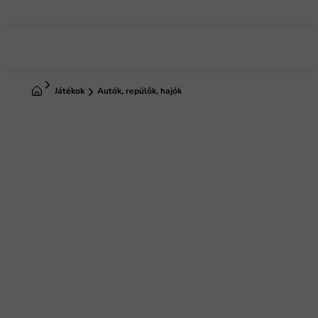
Ugrás
a
fő
tartalomhoz
Kezdőlap
Játékok
Autók, repülők, hajók