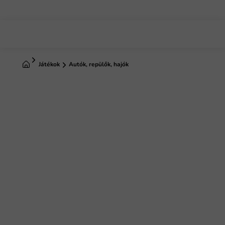
Ugrás
a
fő
tartalomhoz
Kezdőlap
Játékok
Autók, repülők, hajók