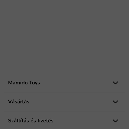
L
á
Mamido Toys
b
l
é
Vásárlás
c
Szállítás és fizetés