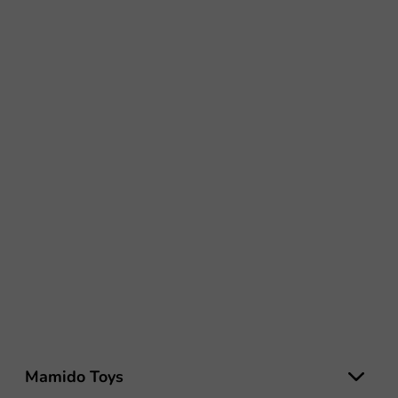
L
á
Mamido Toys
b