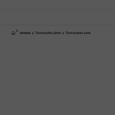
Ugrás
a
fő
tartalomhoz
Kezdőlap
Játékok
Távirányítós játék
Távirányítós autó