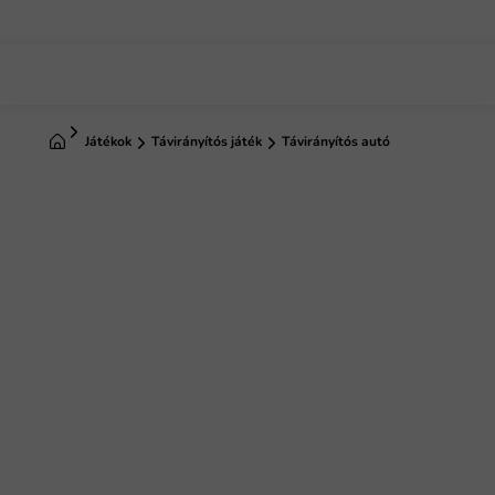
Ugrás
a
fő
tartalomhoz
Kezdőlap
Játékok
Távirányítós játék
Távirányítós autó