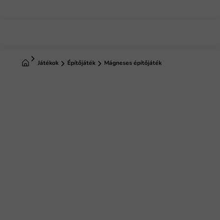
Ugrás
a
fő
tartalomhoz
Kezdőlap
Játékok
Építőjáték
Mágneses építőjáték