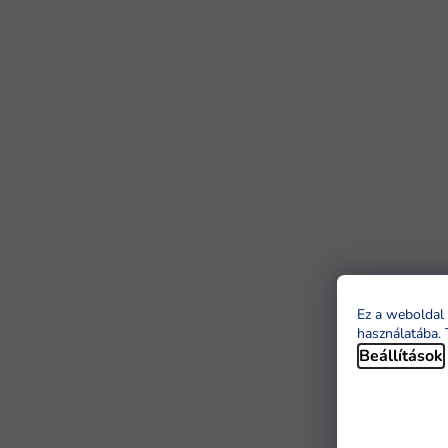
Ez a weboldal 
használatába. 
Beállítások