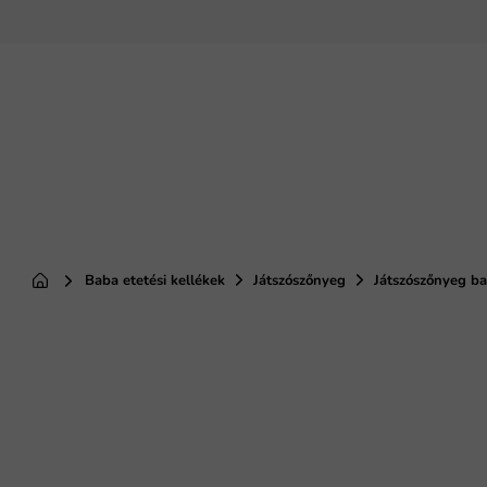
Ugrás
a
fő
tartalomhoz
Baba etetési kellékek
Játszószőnyeg
Játszószőnyeg b
Kezdőlap