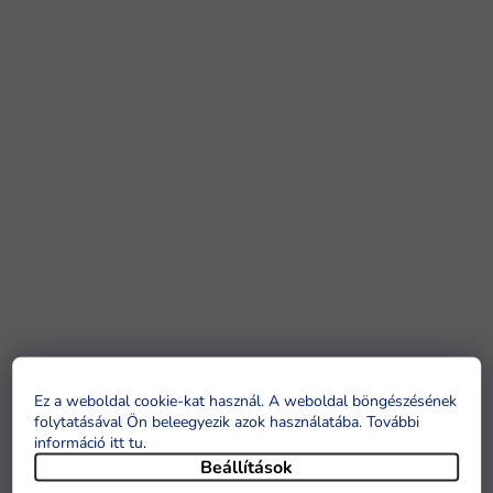
Ez a weboldal cookie-kat használ. A weboldal böngészésének
folytatásával Ön beleegyezik azok használatába. További
információ itt tu
.
Beállítások