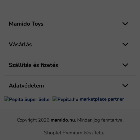
L
á
Mamido Toys
b
l
é
Vásárlás
c
Szállítás és fizetés
Adatvédelem
marketplace partner
Copyright 2026
mamido.hu
. Minden jog fenntartva.
Shoptet Premium készítette