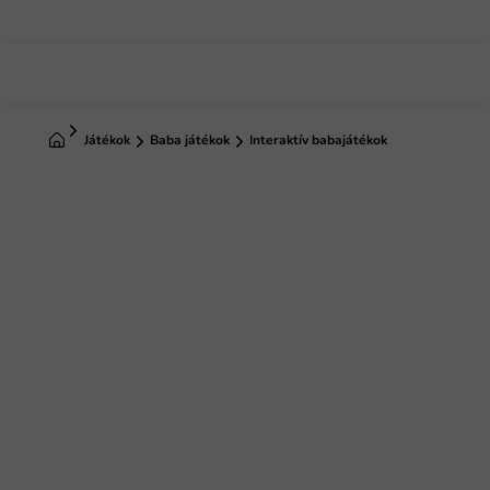
Ugrás
a
fő
tartalomhoz
Kezdőlap
Játékok
Baba játékok
Interaktív babajátékok