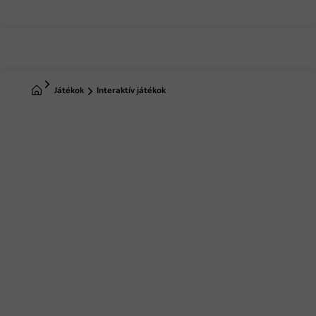
Ugrás
a
fő
tartalomhoz
Kezdőlap
Játékok
Interaktív játékok