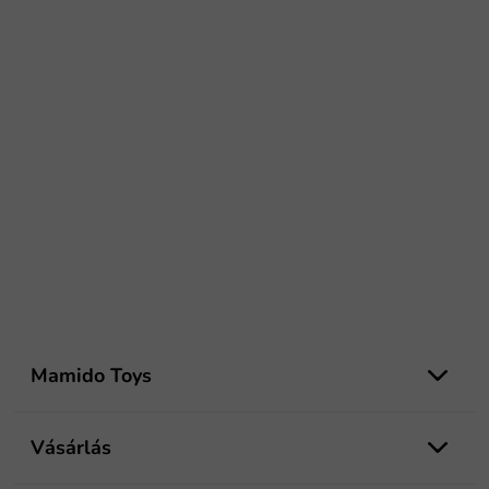
L
á
Mamido Toys
b
l
é
Vásárlás
c