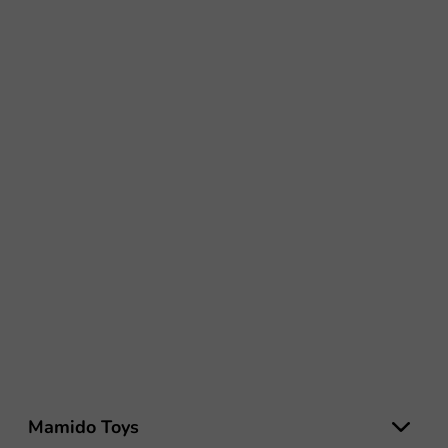
L
á
Mamido Toys