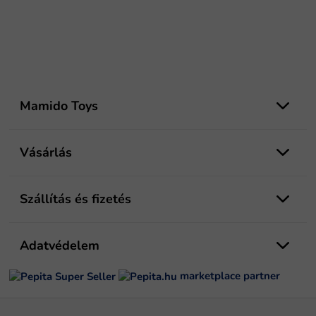
L
á
Mamido Toys
b
l
é
Vásárlás
c
Szállítás és fizetés
Adatvédelem
marketplace partner