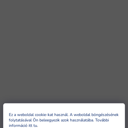
Ez a weboldal cookie-kat használ. A weboldal böngészésének
folytatásával Ön beleegyezik azok használatába. További
információ itt tu
.