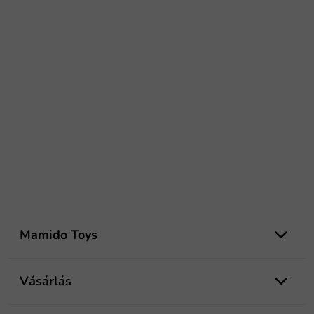
L
á
Mamido Toys
b
l
é
Vásárlás
c