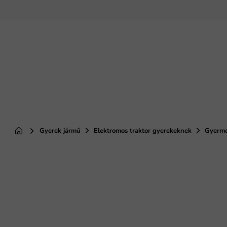
Ugrás
a
fő
tartalomhoz
Gyerek jármű
Elektromos traktor gyerekeknek
Gyerme
Kezdőlap