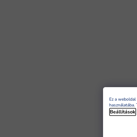
Ez a weboldal 
használatába. 
Beállítások