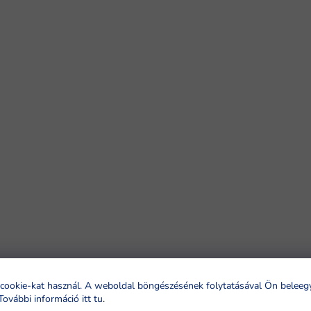
cookie-kat használ. A weboldal böngészésének folytatásával Ön beleeg
További információ itt tu
.