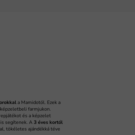
torokkal
a Mamidotól. Ezek a
 képzeletbeli farmjukon.
epjátékot és a képzelet
 is segítenek. A
3 éves kortól
l, tökéletes ajándékká téve