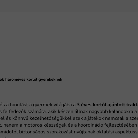
rok hároméves kortól gyerekeknek
 és a tanulást a gyermek világába a
3 éves kortól ajánlott trak
is felfedezők számára, akik készen állnak nagyobb kalandokra a
l és könnyű kezelhetőségükkel ezek a játékok nemcsak a szer
k, hanem a motoros készségek és a koordináció fejlesztésében
midotól biztonságos szórakozást nyújtanak oktatási aspektussa