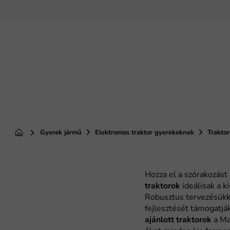
Ugrás
a
fő
tartalomhoz
Gyerek jármű
Elektromos traktor gyerekeknek
Trakto
Kezdőlap
Hozza el a szórakozást
traktorok
ideálisak a k
Robusztus tervezésükke
fejlesztését támogatjá
ajánlott traktorok
a Ma