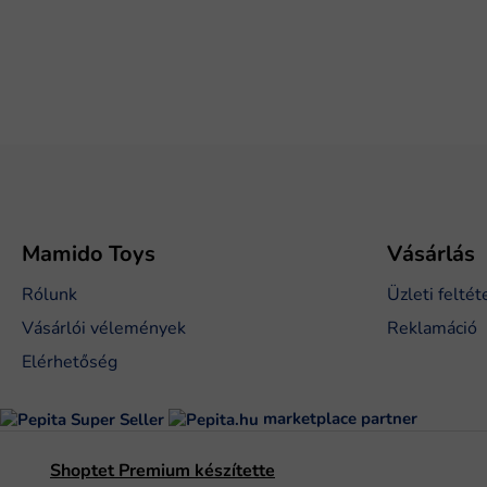
L
á
b
l
é
Mamido Toys
Vásárlás
c
Rólunk
Üzleti feltét
Vásárlói vélemények
Reklamáció
Elérhetőség
marketplace partner
Shoptet Premium készítette