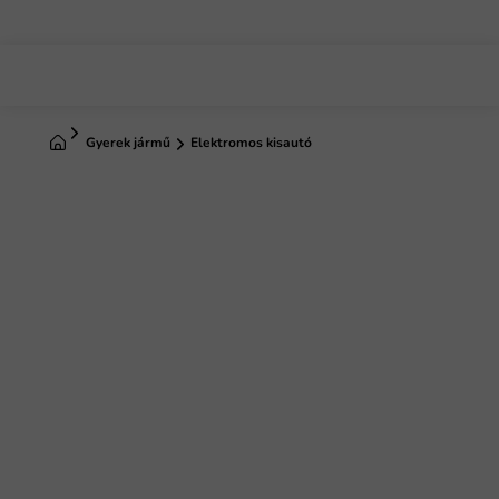
Ugrás
a
fő
tartalomhoz
Kezdőlap
Gyerek jármű
Elektromos kisautó