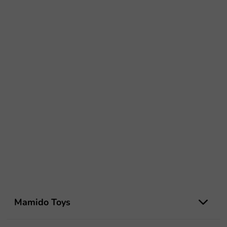
L
á
Mamido Toys
b
l