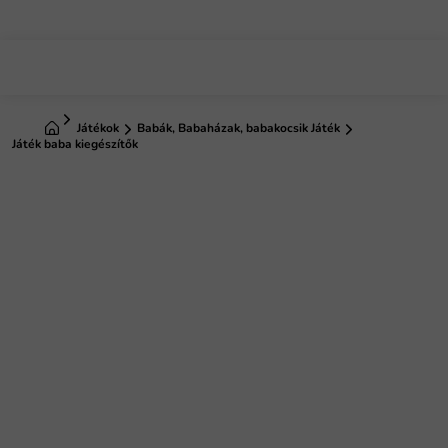
Ugrás
a
fő
tartalomhoz
Kezdőlap
Játékok
Babák, Babaházak, babakocsik Játék
Játék baba kiegészítők