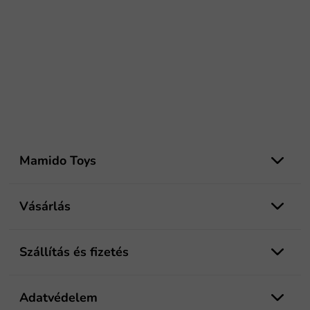
L
á
Mamido Toys
b
l
é
Vásárlás
c
Szállítás és fizetés
Adatvédelem