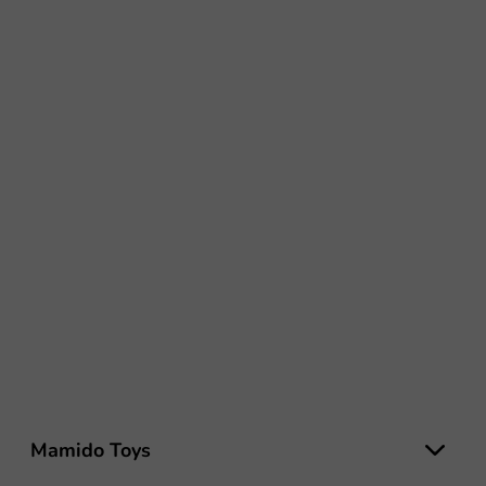
L
á
Mamido Toys
b