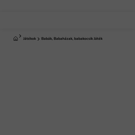
Ugrás
a
fő
tartalomhoz
Kezdőlap
Játékok
Babák, Babaházak, babakocsik Játék