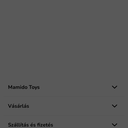
L
á
Mamido Toys
b
l
é
Vásárlás
c
Szállítás és fizetés