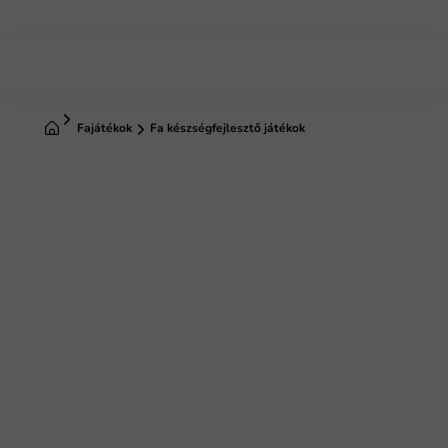
Ugrás
a
fő
tartalomhoz
Kezdőlap
Fajátékok
Fa készségfejlesztő játékok