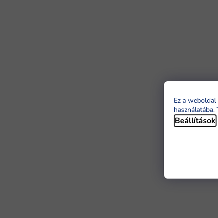
Ez a weboldal 
használatába. 
Beállítások