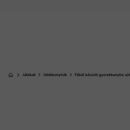
Ugrás
a
fő
tartalomhoz
Játékok
Játékkonyhák
Fából készült gyerekkonyha sütő
Kezdőlap