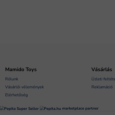
L
á
b
l
é
Mamido Toys
Vásárlás
c
Rólunk
Üzleti feltét
Vásárlói vélemények
Reklamáció
Elérhetőség
marketplace partner