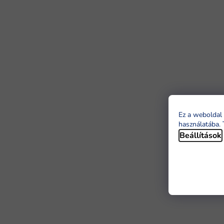
Ez a weboldal 
használatába. 
Beállítások