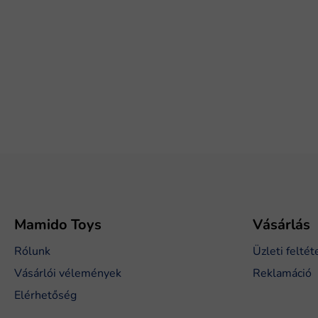
L
á
b
l
é
Mamido Toys
Vásárlás
c
Rólunk
Üzleti feltét
Vásárlói vélemények
Reklamáció
Elérhetőség