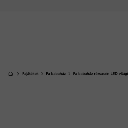
Ugrás
a
fő
tartalomhoz
Fajátékok
Fa babaház
Fa babaház rózsaszín LED világí
Kezdőlap