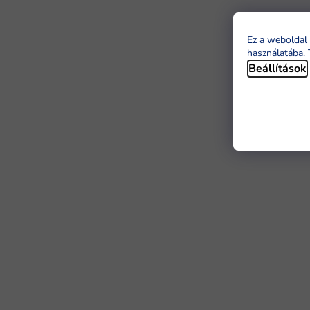
Ez a weboldal 
használatába. 
Beállítások