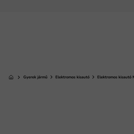
Ugrás
a
fő
tartalomhoz
Gyerek jármű
Elektromos kisautó
Elektromos kisautó
Kezdőlap