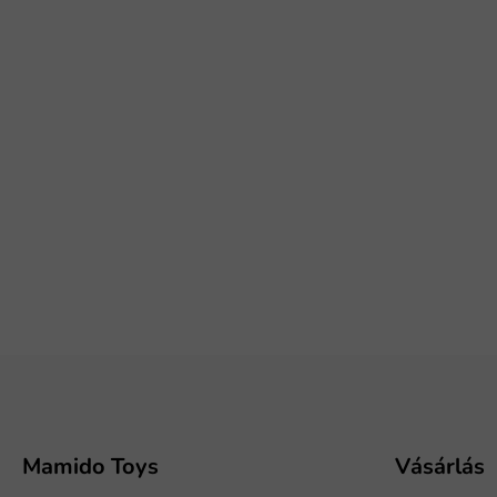
L
á
b
l
é
Mamido Toys
Vásárlás
c