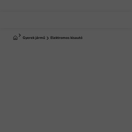
Ugrás
a
fő
tartalomhoz
Kezdőlap
Gyerek jármű
Elektromos kisautó