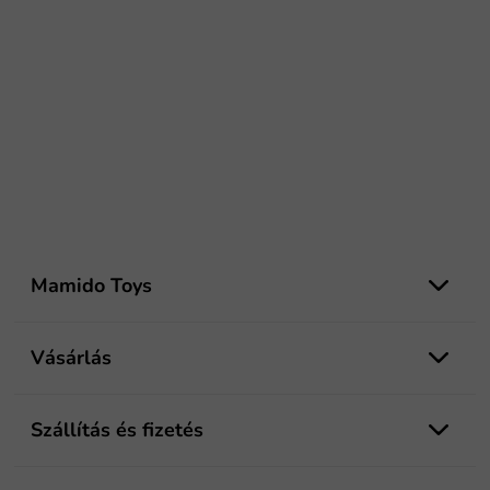
L
á
Mamido Toys
b
l
é
Vásárlás
c
Szállítás és fizetés