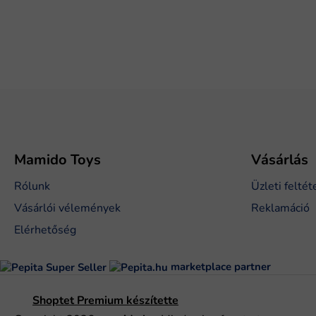
L
á
b
l
é
Mamido Toys
Vásárlás
c
Rólunk
Üzleti feltét
Vásárlói vélemények
Reklamáció
Elérhetőség
marketplace partner
Shoptet Premium készítette