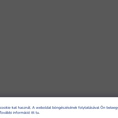
cookie-kat használ. A weboldal böngészésének folytatásával Ön beleeg
További információ itt tu
.