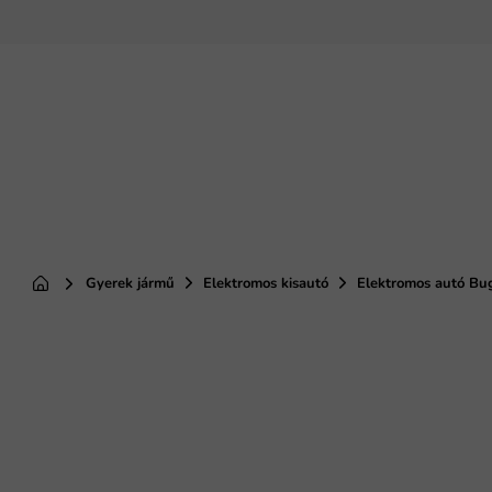
Ugrás
a
fő
tartalomhoz
Gyerek jármű
Elektromos kisautó
Elektromos autó Bu
Kezdőlap