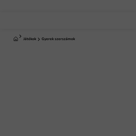
Ugrás
a
fő
tartalomhoz
Kezdőlap
Játékok
Gyerek szerszámok