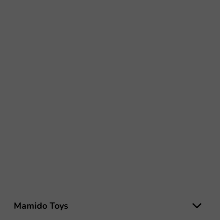
L
á
Mamido Toys
b