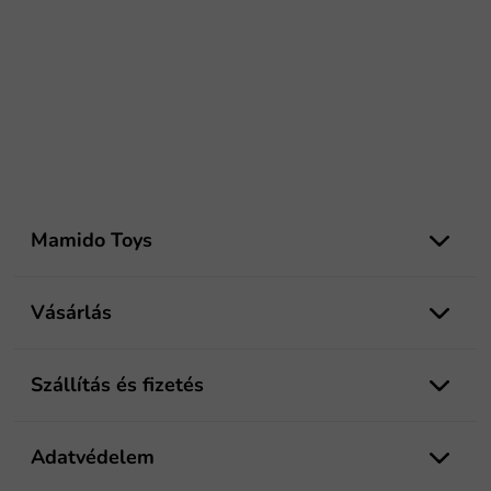
L
á
Mamido Toys
b
l
é
Vásárlás
c
Szállítás és fizetés
Adatvédelem