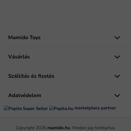
L
á
Mamido Toys
b
l
é
Vásárlás
c
Szállítás és fizetés
Adatvédelem
marketplace partner
Copyright 2026
mamido.hu
. Minden jog fenntartva.