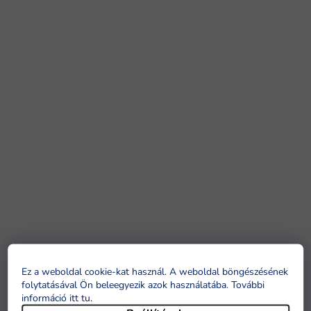
Ez a weboldal cookie-kat használ. A weboldal böngészésének
folytatásával Ön beleegyezik azok használatába. További
információ itt tu
.