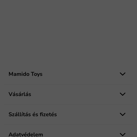
L
á
Mamido Toys
b
l
é
Vásárlás
c
Szállítás és fizetés
Adatvédelem