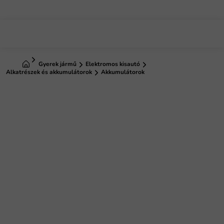
Ugrás
a
fő
tartalomhoz
Kezdőlap
Gyerek jármű
Elektromos kisautó
Alkatrészek és akkumulátorok
Akkumulátorok