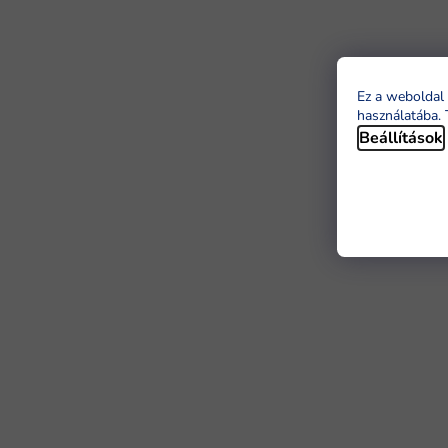
Ez a weboldal 
használatába. 
Beállítások