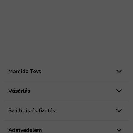
L
á
Mamido Toys
b
l
é
Vásárlás
c
Szállítás és fizetés
Adatvédelem