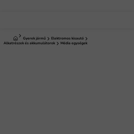
Ugrás
a
fő
tartalomhoz
Kezdőlap
Gyerek jármű
Elektromos kisautó
Alkatrészek és akkumulátorok
Média egységek