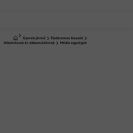
Ugrás
a
fő
tartalomhoz
Kezdőlap
Gyerek jármű
Elektromos kisautó
Alkatrészek és akkumulátorok
Média egységek