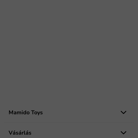
L
á
Mamido Toys
b
l
é
Vásárlás