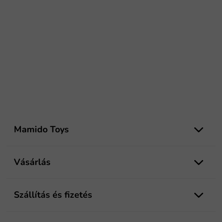
L
á
Mamido Toys
b
l
é
Vásárlás
c
Szállítás és fizetés