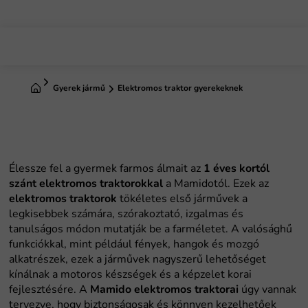
Ugrás
a
fő
tartalomhoz
Kezdőlap
Gyerek jármű
Elektromos traktor gyerekeknek
Élessze fel a gyermek farmos álmait az
1 éves kortól
szánt elektromos traktorokkal
a Mamidotól. Ezek az
elektromos traktorok
tökéletes első járművek a
legkisebbek számára, szórakoztató, izgalmas és
tanulságos módon mutatják be a farméletet. A valósághű
funkciókkal, mint például fények, hangok és mozgó
alkatrészek, ezek a járművek nagyszerű lehetőséget
kínálnak a motoros készségek és a képzelet korai
fejlesztésére. A
Mamido elektromos traktorai
úgy vannak
tervezve, hogy biztonságosak és könnyen kezelhetőek