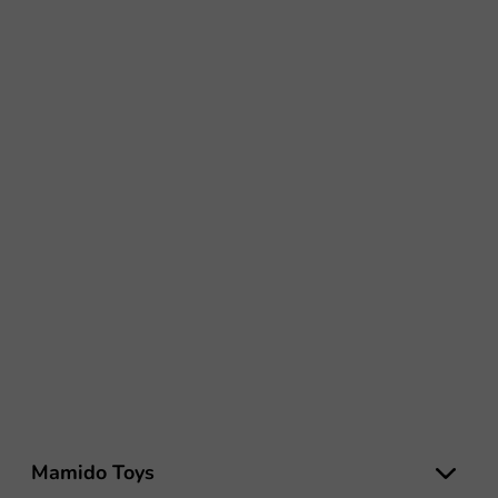
L
á
Mamido Toys
b